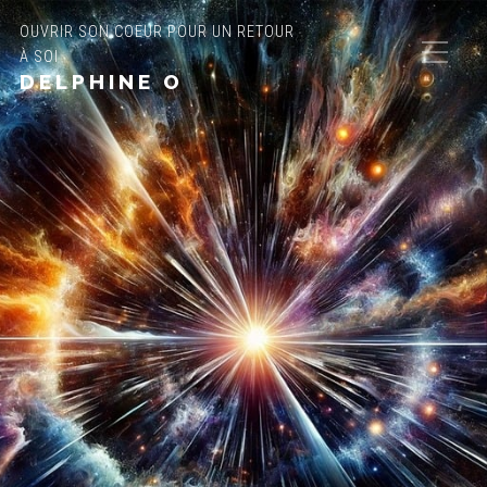
OUVRIR SON COEUR POUR UN RETOUR
À SOI
DELPHINE O