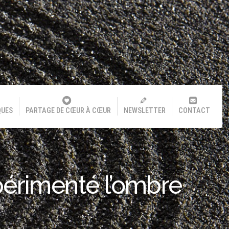
QUES
PARTAGE DE CŒUR À CŒUR
NEWSLETTER
CONTACT
xpérimenté l’ombre