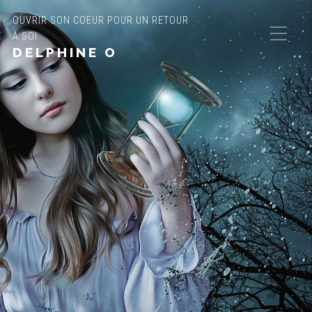
OUVRIR SON COEUR POUR UN RETOUR
À SOI
DELPHINE O