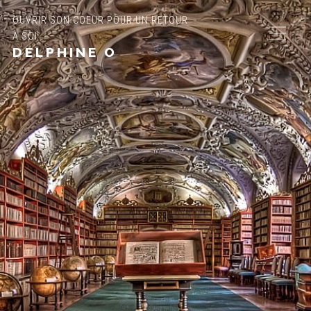
OUVRIR SON COEUR POUR UN RETOUR
À SOI
DELPHINE O