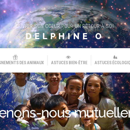
OUVRIR SON COEUR POUR UN RETOUR À SOI
DELPHINE O
GNEMENTS DES ANIMAUX
ASTUCES BIEN-ÊTRE
ASTUCES ÉCOLOGI
enons-nous mutuell