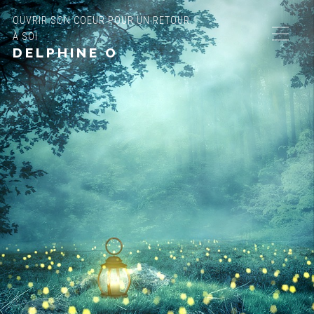
OUVRIR SON COEUR POUR UN RETOUR
À SOI
DELPHINE O