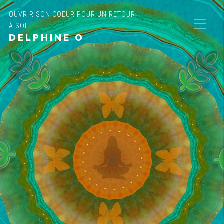
OUVRIR SON COEUR POUR UN RETOUR
À SOI
DELPHINE O